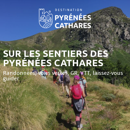
Aller
au
contenu
principal
SUR LES SENTIERS DES
PYRÉNÉES CATHARES
Randonnées, voies vertes, GR, VTT, laissez-vous
guider