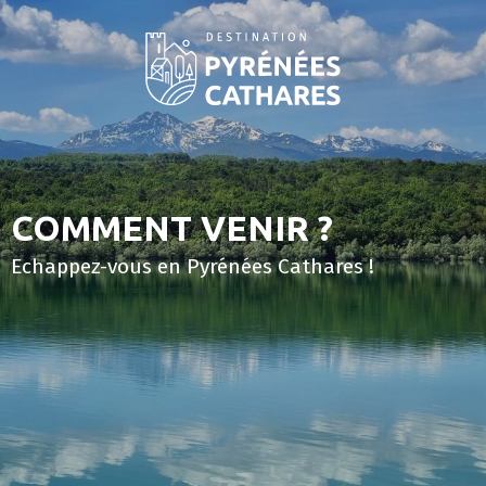
Aller
au
contenu
principal
COMMENT VENIR ?
Echappez-vous en Pyrénées Cathares !