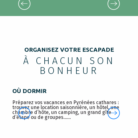
CATHÉDRALE DE MIREPOIX
ORGANISEZ VOTRE ESCAPADE
À CHACUN SON
BONHEUR
OÙ DORMIR
Préparez vos vacances en Pyrénées cathares :
T
trouvez une location saisonnière, un hôtel, une
d
chambre d’hôte, un camping, un grand gîte
d
d’étape ou de groupes…...
t