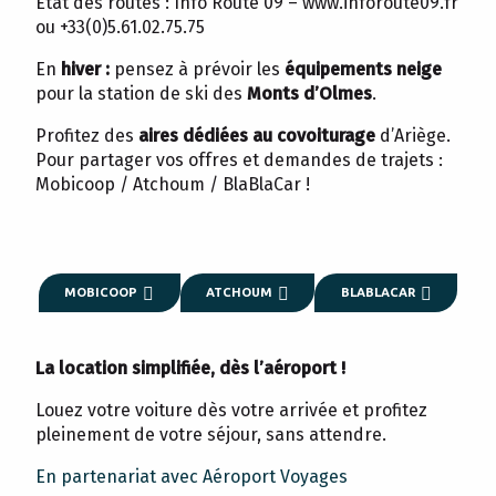
État des routes : Info Route 09 – www.inforoute09.fr
ou +33(0)5.61.02.75.75
En
hiver :
pensez à prévoir les
équipements neige
pour la station de ski des
Monts d’Olmes
.
Profitez des
aires dédiées au covoiturage
d’Ariège.
Pour partager vos offres et demandes de trajets :
Mobicoop / Atchoum / BlaBlaCar !
MOBICOOP
ATCHOUM
BLABLACAR
La location simplifiée, dès l’aéroport !
Louez votre voiture dès votre arrivée et profitez
pleinement de votre séjour, sans attendre.
En partenariat avec Aéroport Voyages