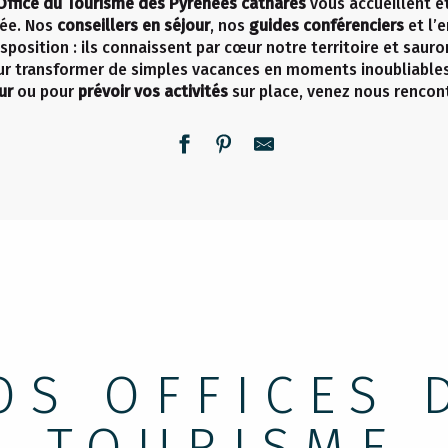
Office du Tourisme des Pyrénées cathares
vous accueillent e
née. Nos
conseillers en séjour
, nos
guides
conférenciers
et l’
isposition : ils connaissent par cœur notre territoire et sau
r transformer de simples vacances en moments inoubliable
ur
ou pour
prévoir vos activités
sur place, venez nous rencont
OS OFFICES 
TOURISME