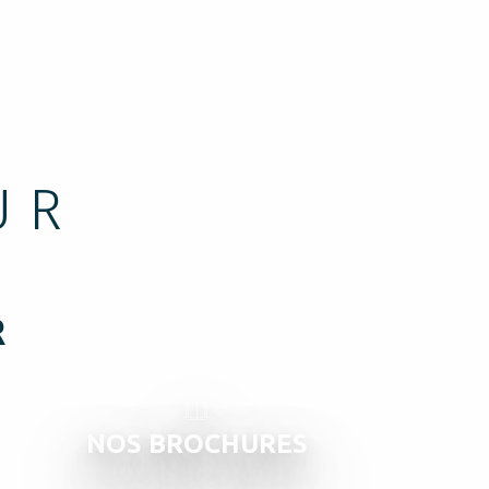
UR
R
NOS BROCHURES