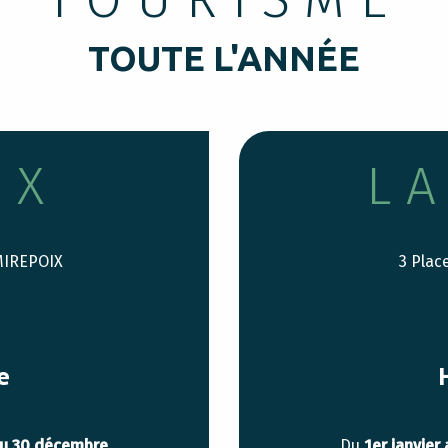
TOUTE L'ANNÉE
IX
L
 MIREPOIX
3 Plac
e
au 30 décembre
Du
1er janvier 