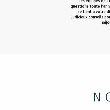
Les équipes de l’
questions toute l’an
se tient à votre d
judicieux
conseils
pou
séjo
N