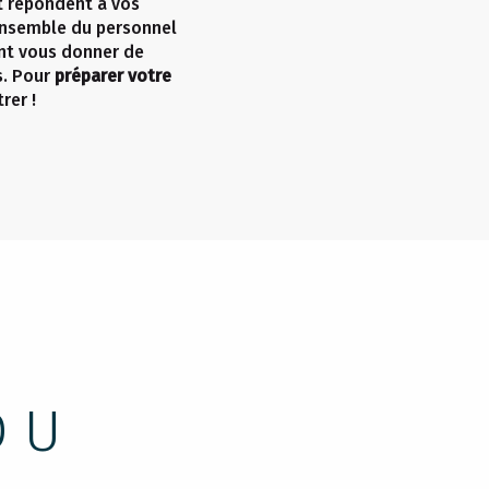
t répondent à vos
ensemble du personnel
ront vous donner de
s. Pour
préparer votre
rer !
DU