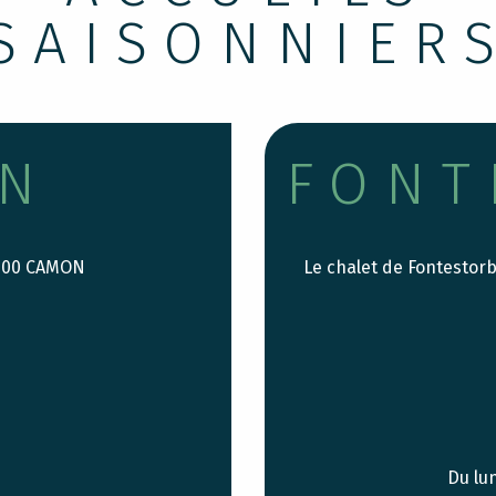
SAISONNIER
N
FONT
9500 CAMON
Le chalet de Fontestor
Du lu