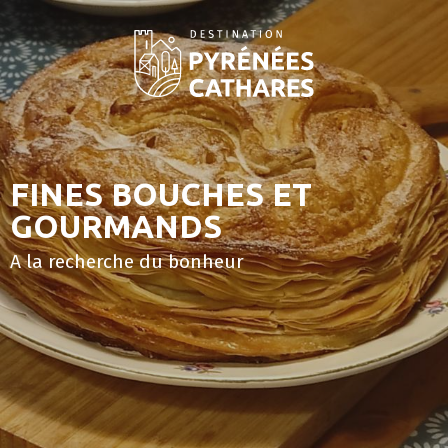
Aller
au
contenu
principal
FINES BOUCHES ET
GOURMANDS
A la recherche du bonheur