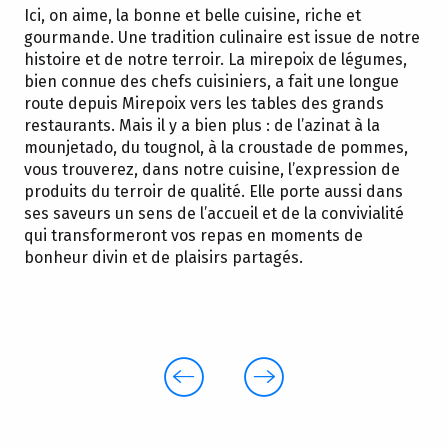
Ici, on aime, la bonne et belle cuisine, riche et
gourmande. Une tradition culinaire est issue de notre
histoire et de notre terroir. La mirepoix de légumes,
bien connue des chefs cuisiniers, a fait une longue
route depuis Mirepoix vers les tables des grands
restaurants. Mais il y a bien plus : de l’azinat à la
mounjetado, du tougnol, à la croustade de pommes,
vous trouverez, dans notre cuisine, l’expression de
produits du terroir de qualité. Elle porte aussi dans
ses saveurs un sens de l’accueil et de la convivialité
qui transformeront vos repas en moments de
bonheur divin et de plaisirs partagés.
L’Azinat
Plat de légumes et de viande typique de la
tradition culinaire paysanne
! la recette
idéale est un secret bien gardé par chaque
famille !