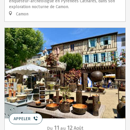
enquêteur-archéologue en Pyrénées Cathares, dans son
exploration nocturne de Camon.
Camon
APPELER
11
12
Août
Du
au