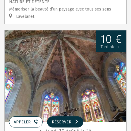
NATURE ET DÉTENTE
Mémoriser la beauté d’un paysage avec tous ses sens
Lavelanet
10 €
Tarif plein
APPELER
RÉSERVER