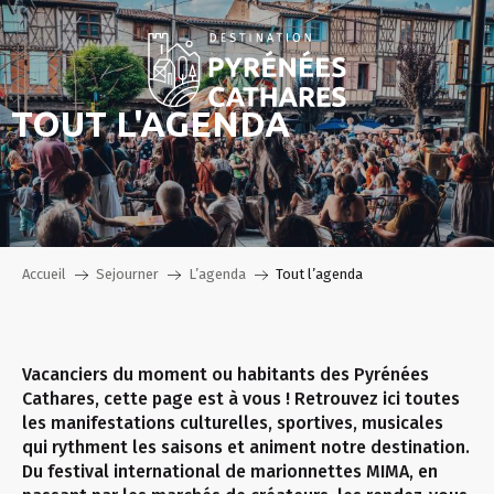
Aller
au
contenu
principal
TOUT L'AGENDA
Accueil
Sejourner
L’agenda
Tout l’agenda
Vacanciers du moment ou habitants des Pyrénées
Cathares, cette page est à vous ! Retrouvez ici toutes
les manifestations culturelles, sportives, musicales
qui rythment les saisons et animent notre destination.
Du festival international de marionnettes MIMA, en