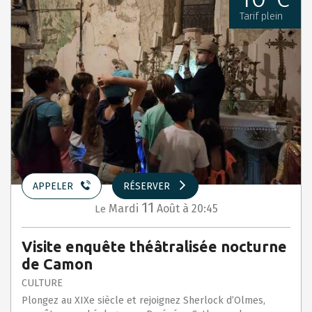
Tarif plein
APPELER
RÉSERVER
11
Mardi
Août
à 20:45
Le
Visite enquête théâtralisée nocturne
de Camon
CULTURE
Plongez au XIXe siècle et rejoignez Sherlock d’Olmes,