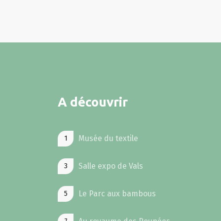
A découvrir
Musée du textile
1
Salle expo de Vals
3
Le Parc aux bambous
5