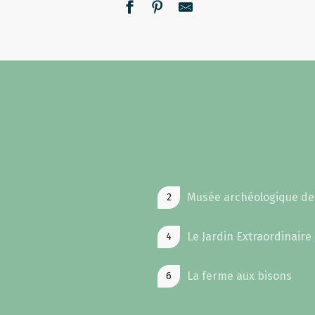
Musée archéologique d
2
Le Jardin Extraordinaire
4
La ferme aux bisons
6