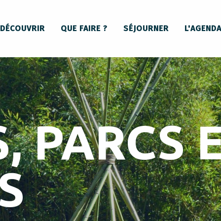
DÉCOUVRIR
QUE FAIRE ?
SÉJOURNER
L'AGEND
, PARCS 
S