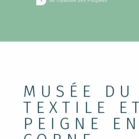
Au royaume des Poupées
7
MUSÉE DU
TEXTILE E
PEIGNE E