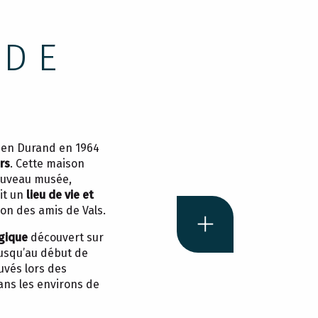
 DE
lien Durand en 1964
rs
. Cette maison
ouveau musée,
ait un
lieu de vie et
tion des amis de Vals.
gique
découvert sur
 jusqu’au début de
uvés lors des
ans les environs de