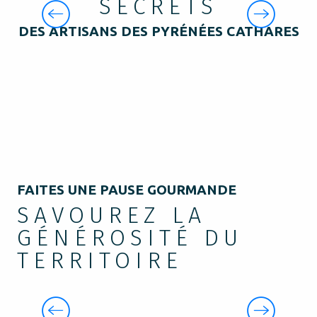
SECRETS
VANNIERS
DES ARTISANS DES PYRÉNÉES CATHARES
Il existe ici dans les Pyrénées
Cathares, une longue
tradition de vannerie,
aujourd’hui en plein
renouveau. Venez découvrir
ces artisans installés dans le
territoire pour en apprendre
plus sur leur activité et
admirer leurs créations.
FAITES UNE PAUSE GOURMANDE
SAVOUREZ LA
GÉNÉROSITÉ DU
TERRITOIRE
FINES BOUCHES ET GOURMANDS