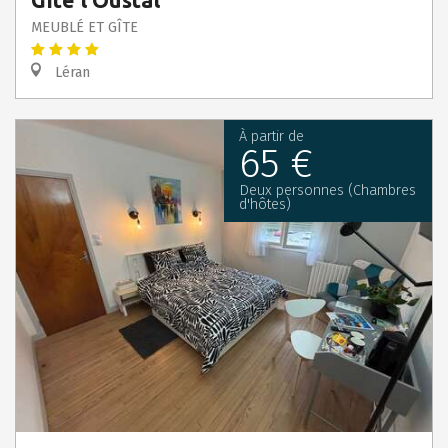
Gîte l'Oustal
MEUBLÉ ET GÎTE
Léran
À partir de
65 €
Deux personnes (Chambres
d'hôtes)