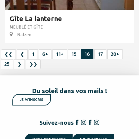
Gîte La lanterne
MEUBLÉ ET GÎTE
Nalzen
❮❮
❮
1
6+
11+
15
16
17
20+
25
❯
❯❯
Du soleil dans vos mails !
JE M'INSCRIS
Suivez-nous