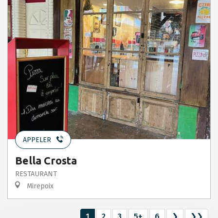
APPELER
Bella Crosta
RESTAURANT
Mirepoix
1
2
3
5+
6
❯
❯❯