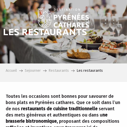
Aller
au
contenu
principal
LES RESTAURANTS
Accueil
Sejourner
Restaurants
Les restaurants
Toutes les occasions sont bonnes pour savourer de
bons plats en Pyrénées cathares. Que ce soit dans l’un
de nos
restaurants de cuisine traditionnelle
servant
des mets généreux et authentiques ou dans u
ne
brasserie bistronomique,
proposant des compositions