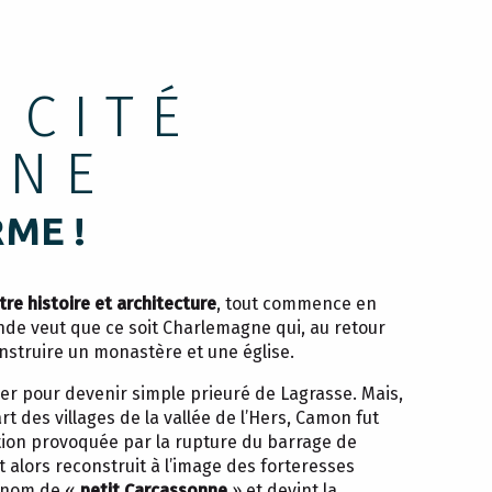
 CITÉ
INE
ME !
tre histoire et architecture
, tout commence en
ende veut que ce soit Charlemagne qui, au retour
nstruire un monastère et une église.
er pour devenir simple prieuré de Lagrasse. Mais,
t des villages de la vallée de l’Hers, Camon fut
ation provoquée par la rupture du barrage de
ut alors reconstruit à l’image des forteresses
urnom de «
petit Carcassonne
» et devint la