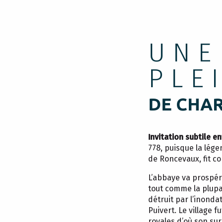
UNE
PLE
DE CHAR
Invitation subtile en
778, puisque la lég
de Roncevaux, fit co
L’abbaye va prospér
tout comme la plupar
détruit par l’inond
Puivert. Le village f
royales d’où son s