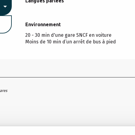
Langues parlées
Langues parlées
Environnement
Environnement
20 - 30 min d'une gare SNCF en voiture
Moins de 10 min d’un arrêt de bus à pied
hares