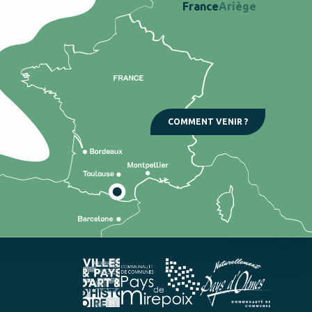
France
Ariège
COMMENT VENIR ?