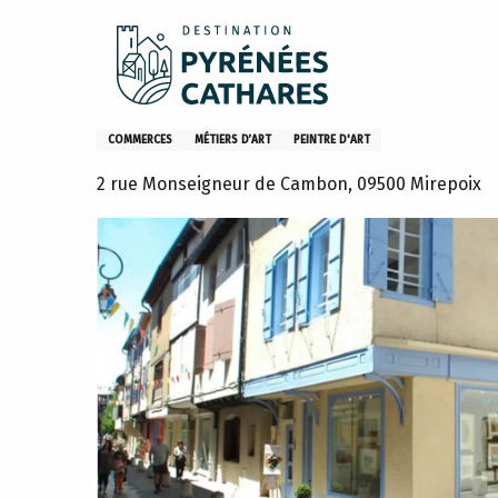
Aller
Accueil
Atelier Galerie Art'Mania
au
contenu
principal
Atelier Galerie Art'Mania
COMMERCES
MÉTIERS D’ART
PEINTRE D'ART
2 rue Monseigneur de Cambon, 09500 Mirepoix