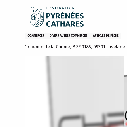
Aller
Accueil
ChronoCarpe
au
contenu
principal
ChronoCarpe
COMMERCES
DIVERS AUTRES COMMERCES
ARTICLES DE PÊCHE
1 chemin de la Coume, BP 90185, 09301 Lavelanet