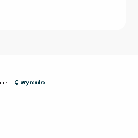
anet
M'y rendre