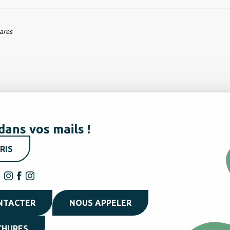
hares
dans vos mails !
RIS
NTACTER
NOUS APPELER
CHURES