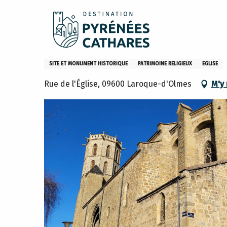
Aller
Accueil
Eglise du Castella
au
contenu
principal
Eglise du Castella
SITE ET MONUMENT HISTORIQUE
PATRIMOINE RELIGIEUX
EGLISE
Rue de l'Église, 09600 Laroque-d'Olmes
M'y