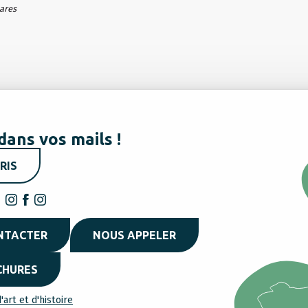
hares
dans vos mails !
RIS
NTACTER
NOUS APPELER
CHURES
'art et d'histoire