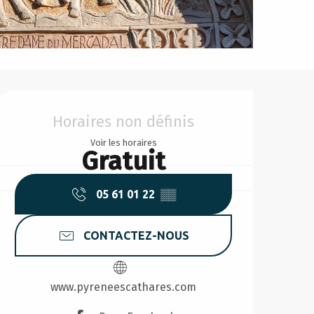
Ouverture et coordonnée
Horaires non définis
Voir les horaires
Gratuit
05 61 01 22
▒▒
CONTACTEZ-NOUS
www.pyreneescathares.com