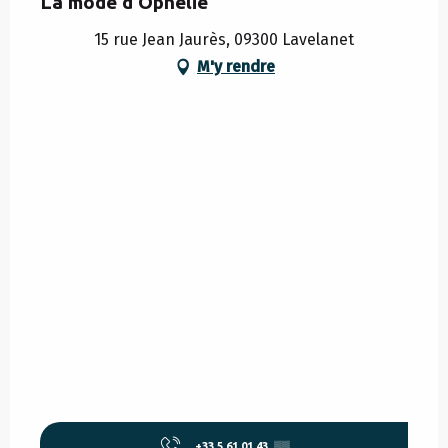
La mode d'Ophélie
15 rue Jean Jaurès, 09300 Lavelanet
M'y rendre
+33 5 61 01 43
▒▒