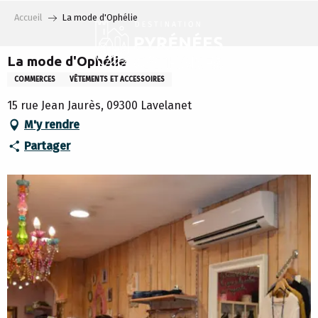
Aller
Accueil
La mode d'Ophélie
au
contenu
principal
La mode d'Ophélie
COMMERCES
VÊTEMENTS ET ACCESSOIRES
15 rue Jean Jaurès, 09300 Lavelanet
M'y rendre
Partager