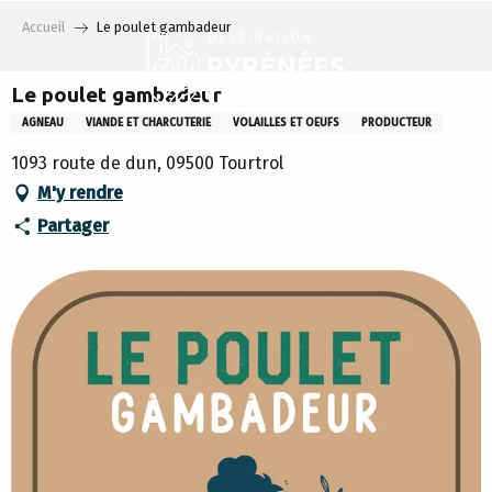
Aller
Accueil
Le poulet gambadeur
au
contenu
principal
Le poulet gambadeur
AGNEAU
VIANDE ET CHARCUTERIE
VOLAILLES ET OEUFS
PRODUCTEUR
1093 route de dun, 09500 Tourtrol
M'y rendre
Partager