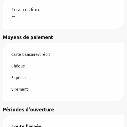
En accès libre
—
Moyens de paiement
Carte bancaire/crédit
Chèque
Espèces
Virement
Périodes d'ouverture
Toute l'année
Toute l'année