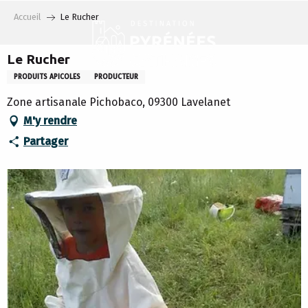
Aller
Accueil
Le Rucher
au
contenu
principal
Le Rucher
PRODUITS APICOLES
PRODUCTEUR
Zone artisanale Pichobaco, 09300 Lavelanet
M'y rendre
Partager