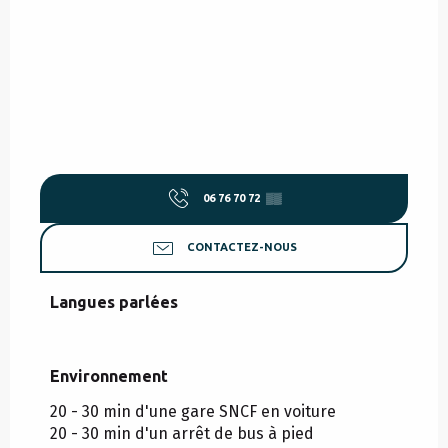
06 76 70 72
▒▒
CONTACTEZ-NOUS
Langues parlées
Langues parlées
Environnement
Environnement
20 - 30 min d'une gare SNCF en voiture
20 - 30 min d'un arrêt de bus à pied