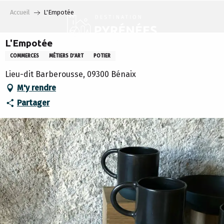
Aller
Accueil
L'Empotée
au
contenu
principal
L'Empotée
COMMERCES
MÉTIERS D’ART
POTIER
Lieu-dit Barberousse, 09300 Bénaix
M'y rendre
Partager