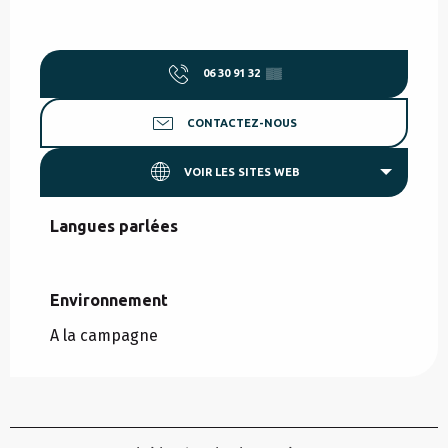
06 30 91 32
▒▒
CONTACTEZ-NOUS
VOIR LES SITES WEB
Langues parlées
Langues parlées
Environnement
Environnement
A la campagne