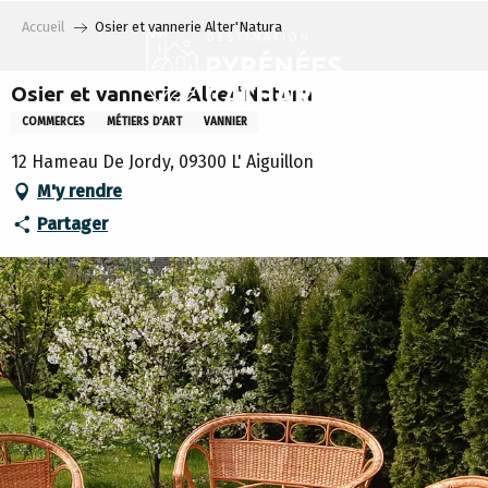
Aller
Accueil
Osier et vannerie Alter'Natura
au
contenu
principal
Osier et vannerie Alter'Natura
COMMERCES
MÉTIERS D’ART
VANNIER
12 Hameau De Jordy, 09300 L' Aiguillon
M'y rendre
Partager