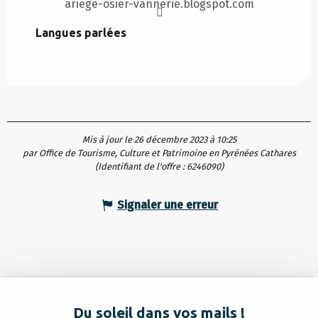
ariege-osier-vannerie.blogspot.com
Langues parlées
Langues parlées
Mis à jour le 26 décembre 2023 à 10:25
par Office de Tourisme, Culture et Patrimoine en Pyrénées Cathares
(Identifiant de l'offre :
6246090
)
Signaler une erreur
Du soleil dans vos mails !