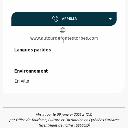
APPELER
www.autourdefontestorbes.com
Langues parlées
Langues parlées
Environnement
Environnement
En ville
Mis à jour le 09 janvier 2026 à 12:51
par Office de Tourisme, Culture et Patrimoine en Pyrénées Cathares
(Identifiant de l'offre :
6246053
)