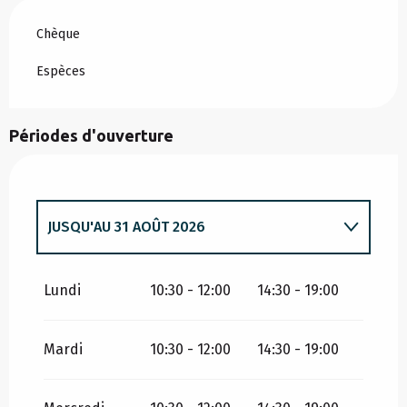
Chèque
Espèces
Périodes d'ouverture
JUSQU'AU
31 AOÛT 2026
DU
1 AVRIL 2026
AU
30 JUIN 2026
Lundi
10:30 - 12:00
14:30 - 19:00
Mardi
10:30 - 12:00
14:30 - 19:00
DU
1 SEPTEMBRE 2026
AU
31 DÉCEMBRE
2026