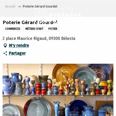
Aller
Accueil
Poterie Gérard Gourdel
au
contenu
principal
Poterie Gérard Gourdel
COMMERCES
MÉTIERS D’ART
POTIER
2 place Maurice Rigaud, 09300 Bélesta
M'y rendre
Partager