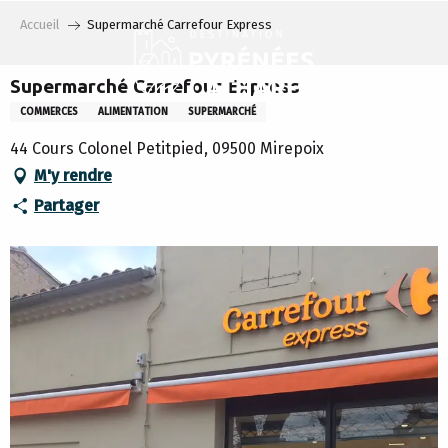
Aller
Accueil
Supermarché Carrefour Express
au
contenu
principal
Supermarché Carrefour Express
COMMERCES
ALIMENTATION
SUPERMARCHÉ
44 Cours Colonel Petitpied, 09500 Mirepoix
M'y rendre
Partager