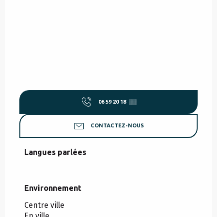
06 59 20 18
▒▒
CONTACTEZ-NOUS
Langues parlées
Langues parlées
Environnement
Environnement
Centre ville
En ville