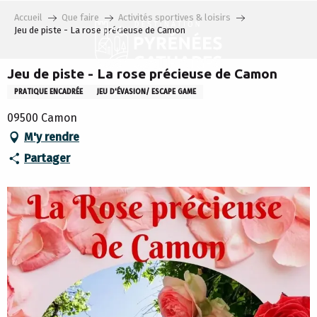
Aller
Accueil
Que faire
Activités sportives & loisirs
au
Jeu de piste - La rose précieuse de Camon
contenu
principal
Jeu de piste - La rose précieuse de Camon
PRATIQUE ENCADRÉE
JEU D'ÉVASION/ ESCAPE GAME
09500 Camon
M'y rendre
Partager