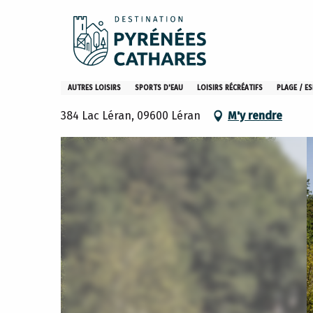
Aller
Accueil
Que faire
Activités sportives & loisirs
Léra
au
contenu
principal
Léran Plage - Rives de Léran
AUTRES LOISIRS
SPORTS D'EAU
LOISIRS RÉCRÉATIFS
PLAGE / E
384 Lac Léran, 09600 Léran
M'y rendre