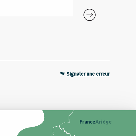
Pyrénées Cathares, 
Léran
Signaler une erreur
France
Ariège