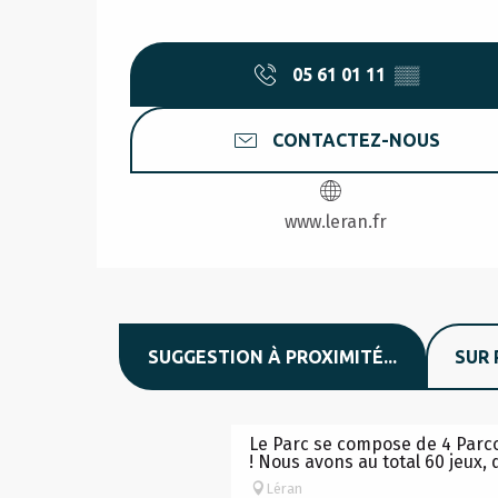
05 61 01 11
▒▒
CONTACTEZ-NOUS
www.leran.fr
à partir de
12
€
SUGGESTION À PROXIMITÉ...
SUR 
APPY PARC - PAR
Le Parc se compose de 4 Parcou
! Nous avons au total 60 jeux, 
Léran