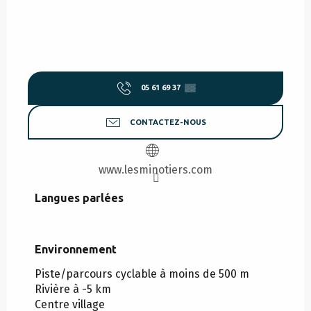
05 61 69 37
▒▒
CONTACTEZ-NOUS
www.lesminotiers.com
Langues parlées
Langues parlées
Environnement
Environnement
Piste/parcours cyclable à moins de 500 m
Rivière à -5 km
Centre village