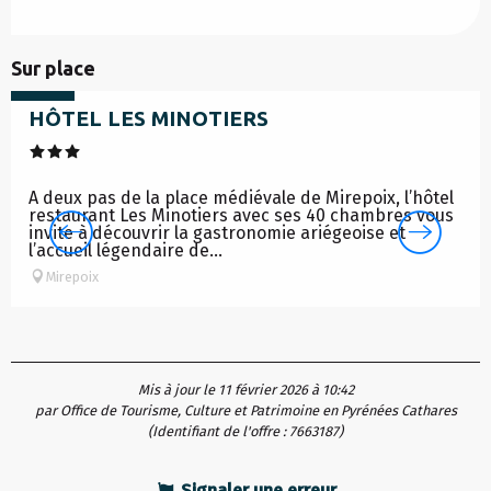
à partir de
Sur place
78
€
HÔTEL LES MINOTIERS
A deux pas de la place médiévale de Mirepoix, l’hôtel
restaurant Les Minotiers avec ses 40 chambres vous
invite à découvrir la gastronomie ariégeoise et
l’accueil légendaire de...
Mirepoix
Mis à jour le 11 février 2026 à 10:42
par Office de Tourisme, Culture et Patrimoine en Pyrénées Cathares
(Identifiant de l'offre :
7663187
)
Signaler une erreur