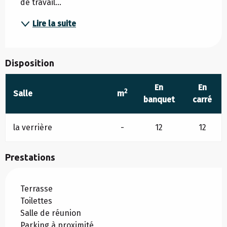
de travail...
Lire la suite
Disposition
En
En
2
Salle
m
banquet
carré
la verrière
-
12
12
Prestations
Terrasse
Toilettes
Salle de réunion
Parking à proximité