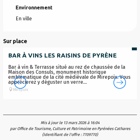
Environnement
Environnement
En ville
à p
Sur place
BAR À VINS LES RAISINS DE PYRÈNE
Bar à vin & Terrasse situé au rez de chaussée de la
Maison des Consuls, monument historique
emblématique de la cité médiévale de Mirepoix. Vous
apprécierez y déguster un verre...
Mirepoix
Mis à jour le 13 mars 2026 à 16:04
par Office de Tourisme, Culture et Patrimoine en Pyrénées Cathares
(Identifiant de l'offre :
7709770
)