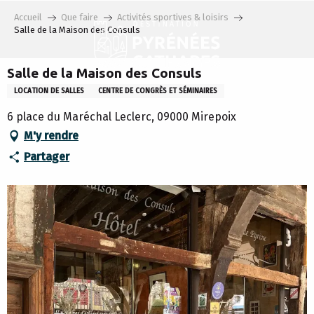
Aller
Accueil
Que faire
Activités sportives & loisirs
au
Salle de la Maison des Consuls
contenu
principal
Salle de la Maison des Consuls
LOCATION DE SALLES
CENTRE DE CONGRÈS ET SÉMINAIRES
6 place du Maréchal Leclerc, 09000 Mirepoix
M'y rendre
Partager