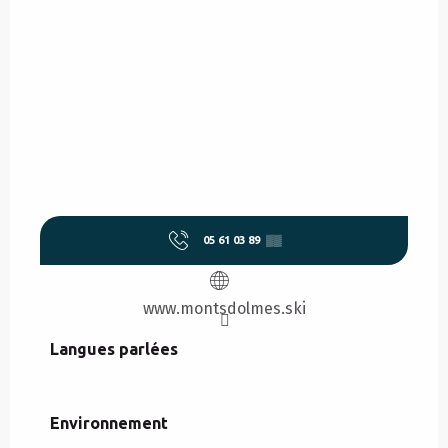
05 61 03 89
▒▒
www.montsdolmes.ski
Langues parlées
Langues parlées
Environnement
Environnement