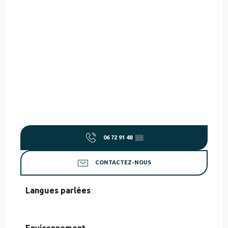
06 72 91 48
▒▒
CONTACTEZ-NOUS
Langues parlées
Langues parlées
Environnement
Environnement