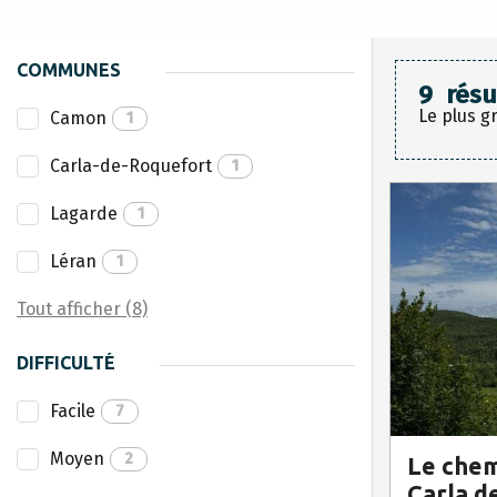
COMMUNES
9
résu
Le plus g
Camon
1
Carla-de-Roquefort
1
Lagarde
1
Léran
1
Tout afficher (8)
DIFFICULTÉ
Facile
7
Moyen
2
Le chem
Carla d