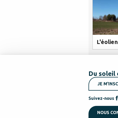
L'éolie
Du soleil 
JE M'INSC
Suivez-nous
NOUS CO