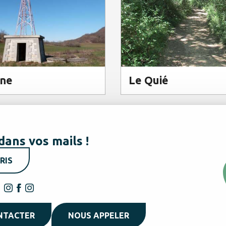
nne
Le Quié
dans vos mails !
RIS
NTACTER
NOUS APPELER