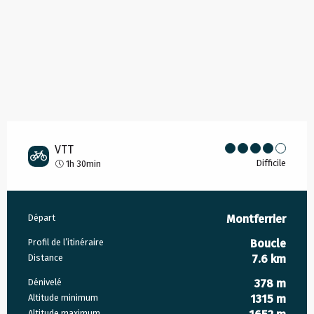
VTT
Difficile
1h 30min
Informations pratiques
Départ
Montferrier
Profil de l’itinéraire
Boucle
Distance
7.6 km
Dénivelé
378 m
Altitude minimum
1315 m
Altitude maximum