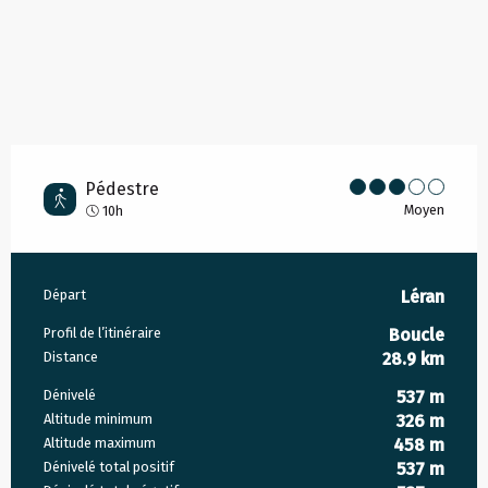
Pédestre
Moyen
10h
Informations pratiques
Départ
Léran
Profil de l’itinéraire
Boucle
Distance
28.9 km
Dénivelé
537 m
Altitude minimum
326 m
Altitude maximum
458 m
Dénivelé total positif
537 m