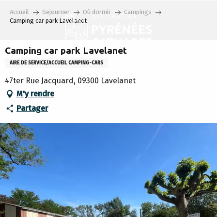
Aller
Accueil
Sejourner
Où dormir
Campings
au
Camping car park Lavelanet
contenu
principal
Camping car park Lavelanet
AIRE DE SERVICE/ACCUEIL CAMPING-CARS
47ter Rue Jacquard, 09300 Lavelanet
M'y rendre
Partager