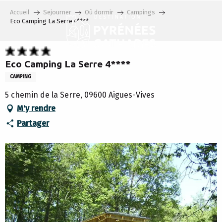
Aller
Accueil
Sejourner
Où dormir
Campings
au
Eco Camping La Serre 4****
contenu
principal
Eco Camping La Serre 4****
CAMPING
5 chemin de la Serre, 09600 Aigues-Vives
M'y rendre
Partager