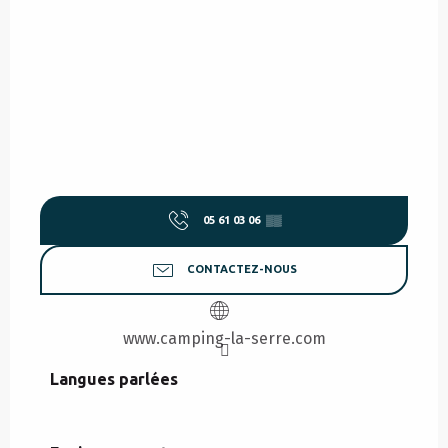
05 61 03 06
▒▒
CONTACTEZ-NOUS
www.camping-la-serre.com
Langues parlées
Langues parlées