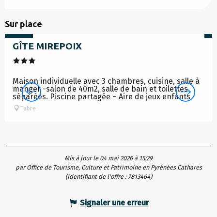
à partir de
à p
Sur place
900
€
GÎTE MIREPOIX
Maison individuelle avec 3 chambres, cuisine, salle à
manger -salon de 40m2, salle de bain et toilettes
séparées. Piscine partagée – Aire de jeux enfants
Tabre
Mis à jour le 04 mai 2026 à 15:29
par Office de Tourisme, Culture et Patrimoine en Pyrénées Cathares
(Identifiant de l'offre :
7813464
)
Signaler une erreur