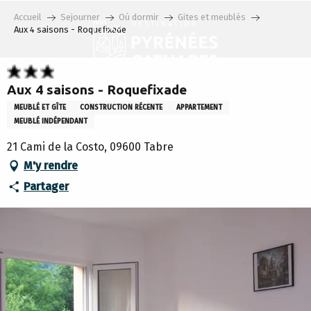
Aller
Accueil
Sejourner
Où dormir
Gites et meublés
au
Aux 4 saisons - Roquefixade
contenu
principal
Aux 4 saisons - Roquefixade
MEUBLÉ ET GÎTE
CONSTRUCTION RÉCENTE
APPARTEMENT
MEUBLÉ INDÉPENDANT
21 Cami de la Costo, 09600 Tabre
M'y rendre
Partager