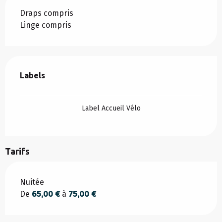
Draps compris
Linge compris
Offres de prestations
Labels
Labels
Label Accueil Vélo
Tarifs
Tarifs 2026
Nuitée
De
65,00 €
à
75,00 €