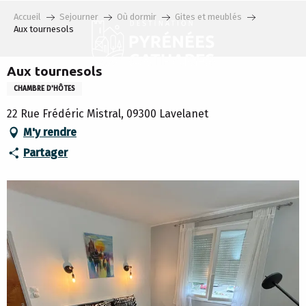
Aller
Accueil
Sejourner
Où dormir
Gites et meublés
au
Aux tournesols
contenu
principal
Aux tournesols
CHAMBRE D'HÔTES
22 Rue Frédéric Mistral, 09300 Lavelanet
M'y rendre
Partager