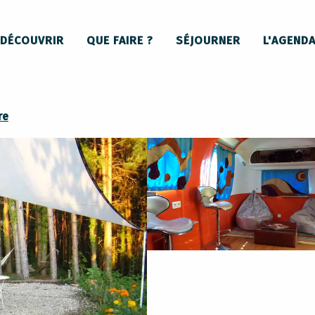
BelRepayre Airstream - Hébergements insolites
DÉCOUVRIR
QUE FAIRE ?
SÉJOURNER
L'AGEND
rgements insolites
re