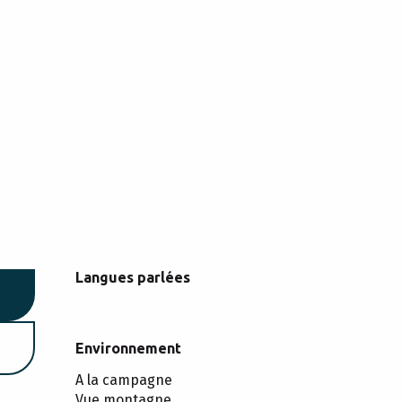
Langues parlées
Langues parlées
Environnement
Environnement
A la campagne
Vue montagne