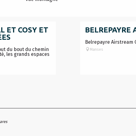
L ET COSY ET
BELREPAYRE 
ÉES
Belrepayre Airstream
out du bout du chemin
Manses
ité, les grands espaces
hares