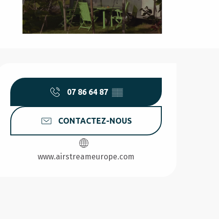
Ouverture et coordonnée
07 86 64 87
▒▒
CONTACTEZ-NOUS
www.airstreameurope.com