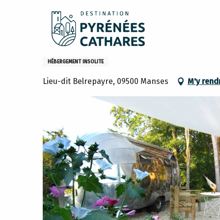
Aller
Accueil
Sejourner
Où dormir
Gites et meublés
au
contenu
principal
BelRepayre Airstream - Hébe
HÉBERGEMENT INSOLITE
Lieu-dit Belrepayre, 09500 Manses
M'y rend