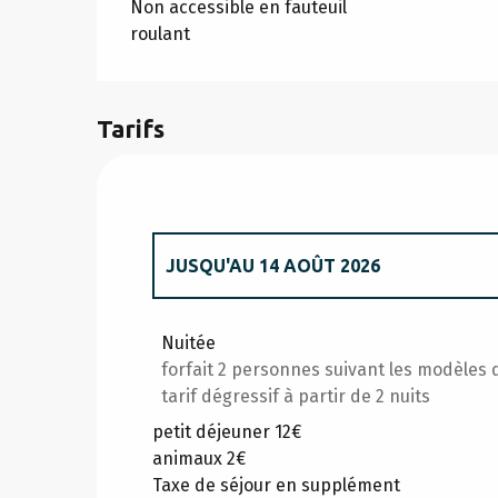
Non accessible en fauteuil
roulant
Tarifs
JUSQU'AU
14 AOÛT 2026
DU
1 JUIN 2026
AU
10 JUILLET 2026
Nuitée
forfait 2 personnes suivant les modèles 
DU
15 AOÛT 2026
AU
30 SEPTEMBRE 2
tarif dégressif à partir de 2 nuits
petit déjeuner 12€
animaux 2€
Taxe de séjour en supplément