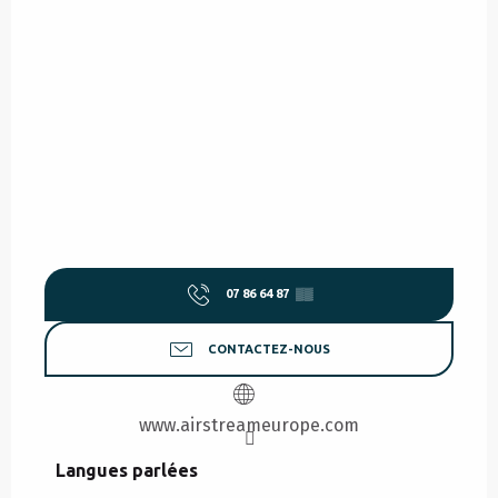
07 86 64 87
▒▒
CONTACTEZ-NOUS
www.airstreameurope.com
Langues parlées
Langues parlées