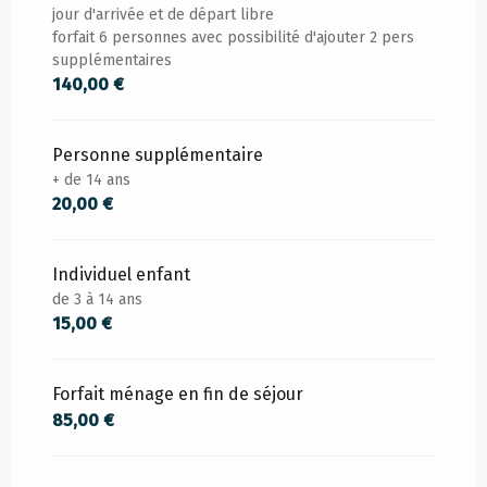
jour d'arrivée et de départ libre
forfait 6 personnes avec possibilité d'ajouter 2 pers
DU
15 AOÛT 2026
AU
30 SEPTEMBRE 2026
supplémentaires
140,00 €
Personne supplémentaire
+ de 14 ans
20,00 €
Individuel enfant
de 3 à 14 ans
15,00 €
Forfait ménage en fin de séjour
85,00 €