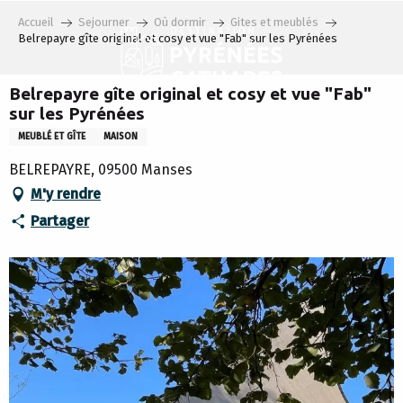
Aller
Accueil
Sejourner
Où dormir
Gites et meublés
au
Belrepayre gîte original et cosy et vue "Fab" sur les Pyrénées
contenu
principal
Belrepayre gîte original et cosy et vue "Fab"
sur les Pyrénées
MEUBLÉ ET GÎTE
MAISON
BELREPAYRE, 09500 Manses
M'y rendre
Partager