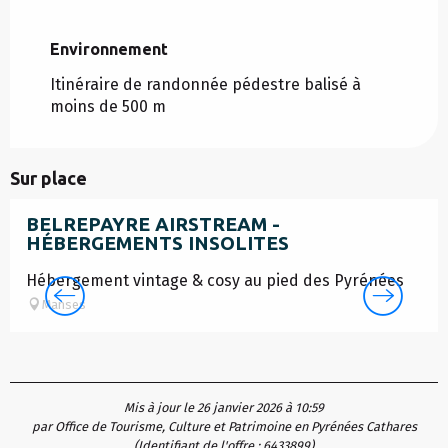
Environnement
Environnement
Itinéraire de randonnée pédestre balisé à
moins de 500 m
Sur place
BELREPAYRE AIRSTREAM -
HÉBERGEMENTS INSOLITES
Hébergement vintage & cosy au pied des Pyrénées
Manses
Mis à jour le 26 janvier 2026 à 10:59
par Office de Tourisme, Culture et Patrimoine en Pyrénées Cathares
(Identifiant de l'offre :
6433899
)