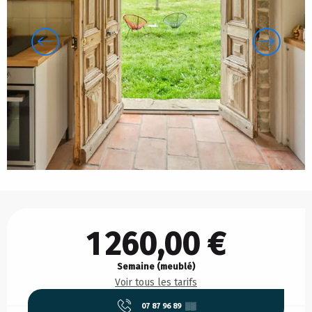
Ouverture et coordonnées
1 260,00 €
Semaine (meublé)
Voir tous les tarifs
07 87 96 89
▒▒