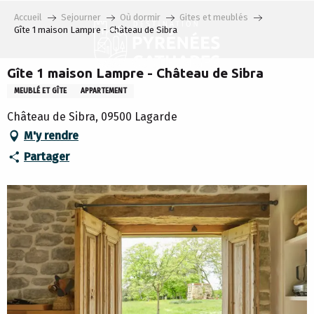
Aller
Accueil
Sejourner
Où dormir
Gites et meublés
au
Gîte 1 maison Lampre - Château de Sibra
contenu
principal
Gîte 1 maison Lampre - Château de Sibra
MEUBLÉ ET GÎTE
APPARTEMENT
Château de Sibra, 09500 Lagarde
M'y rendre
Partager