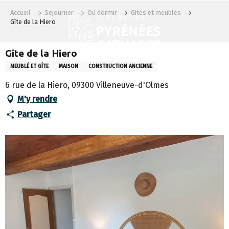
Aller
Accueil
Sejourner
Où dormir
Gites et meublés
au
Gîte de la Hiero
contenu
principal
Gîte de la Hiero
MEUBLÉ ET GÎTE
MAISON
CONSTRUCTION ANCIENNE
6 rue de la Hiero, 09300 Villeneuve-d'Olmes
M'y rendre
Partager