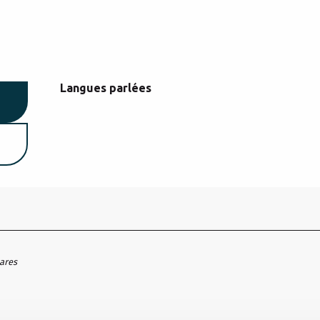
Langues parlées
Langues parlées
hares