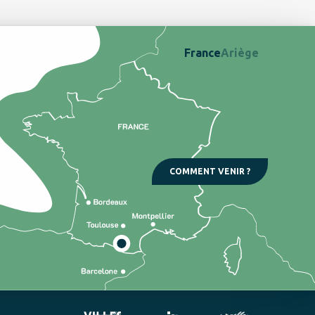
France
Ariège
COMMENT VENIR ?