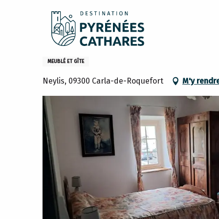
Aller
Accueil
Sejourner
Où dormir
Gites et meublés
au
contenu
principal
Gîte du Moulin de Neylis
MEUBLÉ ET GÎTE
Neylis, 09300 Carla-de-Roquefort
M'y rendr