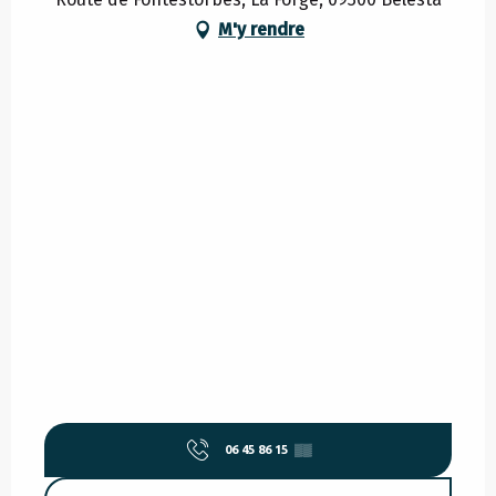
M'y rendre
06 45 86 15
▒▒