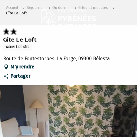
Aller
Accueil
Sejourner
Où dormir
Gites et meublés
au
Gîte Le Loft
contenu
principal
Gîte Le Loft
MEUBLÉ ET GÎTE
Route de Fontestorbes, La Forge, 09300 Bélesta
M'y rendre
Partager