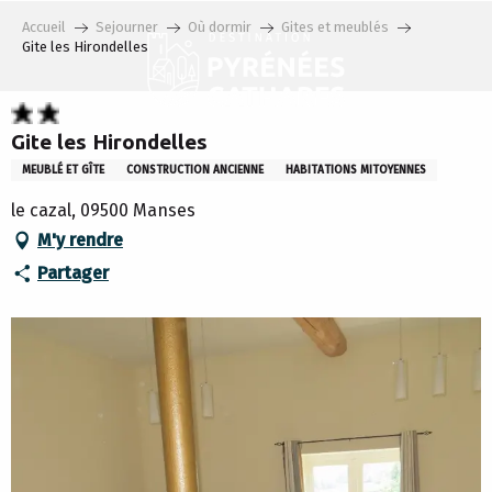
Aller
Accueil
Sejourner
Où dormir
Gites et meublés
au
Gite les Hirondelles
contenu
principal
Gite les Hirondelles
MEUBLÉ ET GÎTE
CONSTRUCTION ANCIENNE
HABITATIONS MITOYENNES
le cazal, 09500 Manses
M'y rendre
Partager