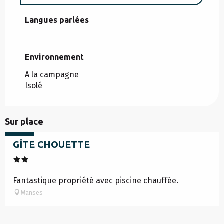
Langues parlées
Langues parlées
Environnement
Environnement
A la campagne
Isolé
à partir de
Sur place
540
€
GÎTE CHOUETTE
Fantastique propriété avec piscine chauffée.
Manses