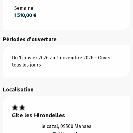
DU
1 JANVIER 2026
AU
19 JUIN 2026
Semaine
1 510,00 €
DU
20 JUIN 2026
AU
3 JUILLET 2026
Périodes d'ouverture
DU
29 AOÛT 2026
AU
18 SEPTEMBRE 2026
Du 1 janvier 2026 au 1 novembre 2026 - Ouvert
tous les jours
DU
19 SEPTEMBRE 2026
AU
1 NOVEMBRE
2026
Localisation
Gite les Hirondelles
le cazal, 09500 Manses