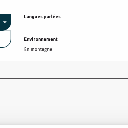
Langues parlées
Langues parlées
Environnement
Environnement
En montagne