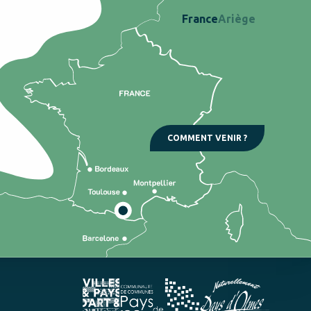
France
Ariège
COMMENT VENIR ?