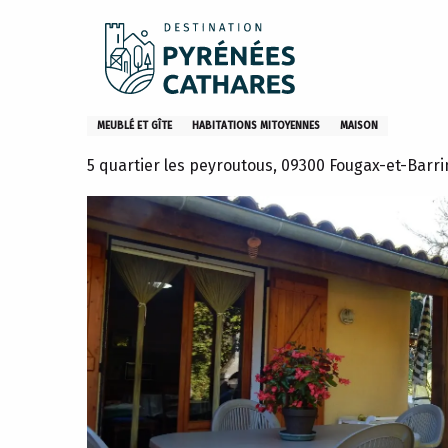
Aller
Accueil
Sejourner
Où dormir
Gites et meublés
au
contenu
principal
La Gîte de Francis
MEUBLÉ ET GÎTE
HABITATIONS MITOYENNES
MAISON
5 quartier les peyroutous, 09300 Fougax-et-Barri