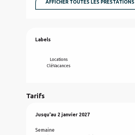
AFFICHER TOUTES LES PRESTATIONS
Offres de prestation
Labels
Labels
Locations
CléVacances
Tarifs
Du
Jusqu'au
3 janvier 2026
2 janvier 2027
au
2 janvier 2027
Semaine