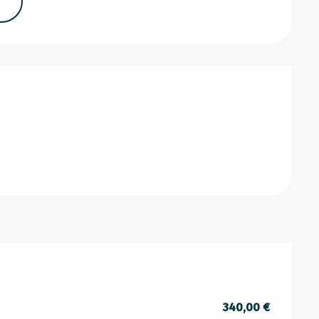
s
340,00 €