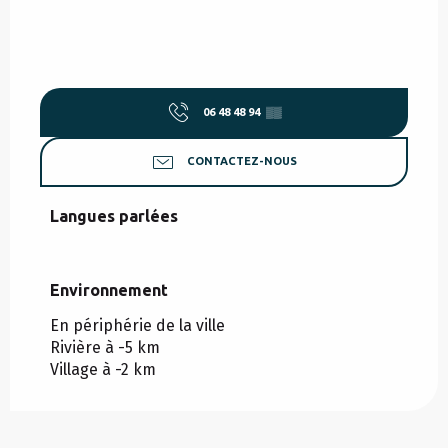
06 48 48 94
▒▒
CONTACTEZ-NOUS
Langues parlées
Langues parlées
Environnement
Environnement
En périphérie de la ville
Rivière à -5 km
Village à -2 km