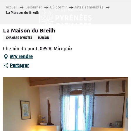
Aller
Accueil
Sejourner
Où dormir
Gites et meublés
au
La Maison du Breilh
contenu
principal
La Maison du Breilh
CHAMBRE D'HÔTES
MAISON
Chemin du pont, 09500 Mirepoix
M'y rendre
Partager