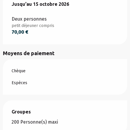
Du
Jusqu'au
8 mai 2026
15 octobre 2026
au
15 octobre 2026
Deux personnes
petit déjeuner compris
70,00 €
Moyens de paiement
Chèque
Espèces
Groupes
Groupes
200 Personne(s) maxi