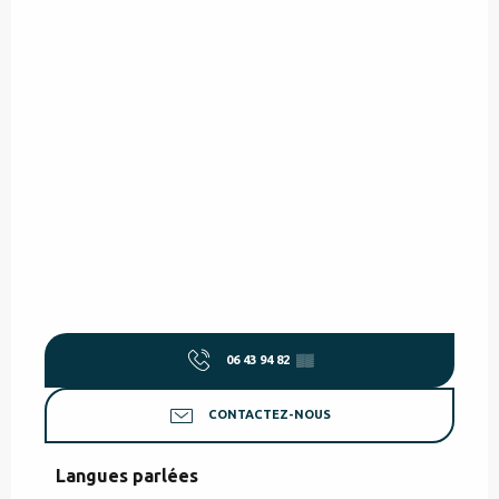
06 43 94 82
▒▒
CONTACTEZ-NOUS
Langues parlées
Langues parlées