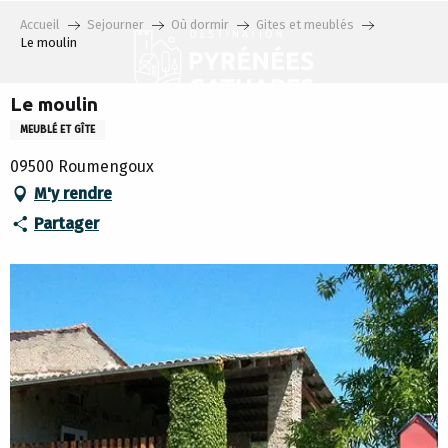
Aller
Accueil
Sejourner
Où dormir
Gites et meublés
au
Le moulin
contenu
principal
Le moulin
MEUBLÉ ET GÎTE
09500 Roumengoux
M'y rendre
Partager