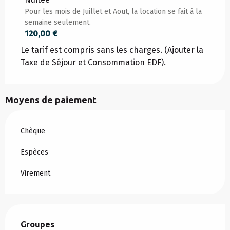
Pour les mois de Juillet et Aout, la location se fait à la
semaine seulement.
120,00 €
DU
1 AVRIL 2026
AU
30 JUIN 2026
Le tarif est compris sans les charges. (Ajouter la
Taxe de Séjour et Consommation EDF).
DU
1 SEPTEMBRE 2026
AU
30 SEPTEMBRE
2026
Moyens de paiement
DU
1 OCTOBRE 2026
AU
31 DÉCEMBRE
2026
Chèque
Espèces
Virement
Groupes
Groupes