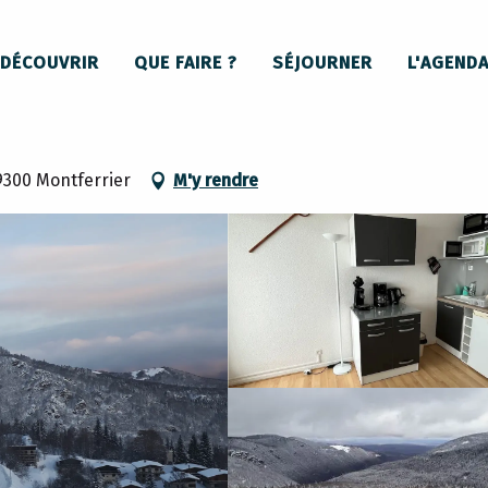
L'Isard, appartement 6ème étage, Résidence Front de neige
DÉCOUVRIR
QUE FAIRE ?
SÉJOURNER
L'AGEND
age, Résidence Front de neige
9300 Montferrier
M'y rendre