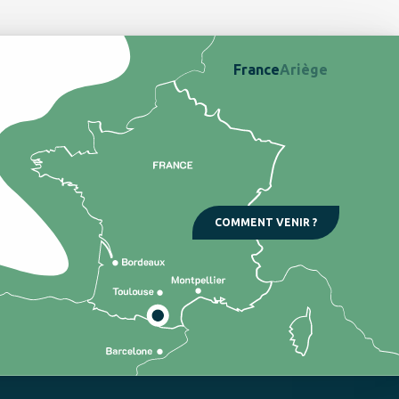
France
Ariège
COMMENT VENIR ?