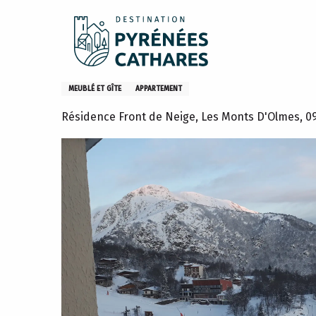
Aller
Accueil
Sejourner
Où dormir
Gites et meublés
au
contenu
principal
L'Isard, appartement 6ème ét
MEUBLÉ ET GÎTE
APPARTEMENT
Résidence Front de Neige, Les Monts D'Olmes, 0