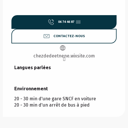
06 74 46 87
▒▒
CONTACTEZ-NOUS
chezdedeetnene.wixsite.com
Langues parlées
Langues parlées
Environnement
Environnement
20 - 30 min d'une gare SNCF en voiture
20 - 30 min d'un arrêt de bus à pied