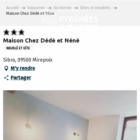
Aller
Accueil
Sejourner
Où dormir
Gites et meublés
au
Maison Chez Dédé et Néné
contenu
principal
Maison Chez Dédé et Néné
MEUBLÉ ET GÎTE
Sibra, 09500 Mirepoix
M'y rendre
Partager