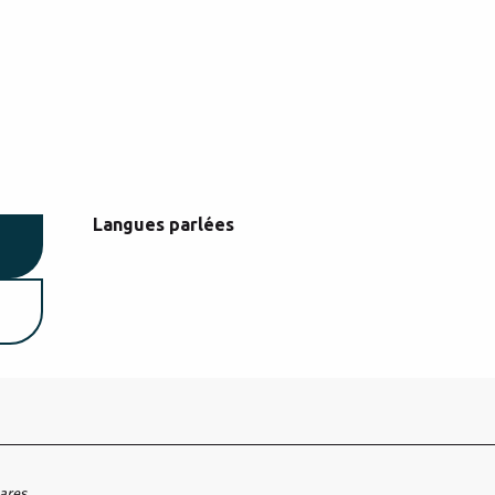
Langues parlées
Langues parlées
hares