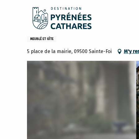
Aller
Accueil
Sejourner
Où dormir
Gites et meublés
au
contenu
principal
Maison de village
MEUBLÉ ET GÎTE
5 place de la mairie, 09500 Sainte-Foi
M'y re