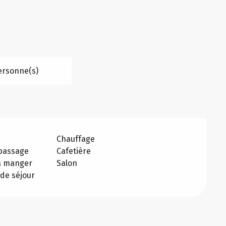
ersonne(s)
Chauffage
epassage
Cafetière
 à manger
Salon
de séjour