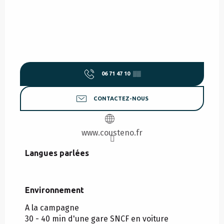
06 71 47 10
▒▒
CONTACTEZ-NOUS
www.cousteno.fr
Langues parlées
Langues parlées
Environnement
Environnement
A la campagne
30 - 40 min d'une gare SNCF en voiture