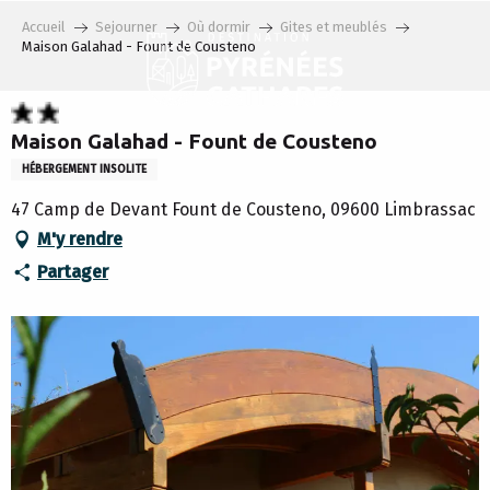
Aller
Accueil
Sejourner
Où dormir
Gites et meublés
au
Maison Galahad - Fount de Cousteno
contenu
principal
Maison Galahad - Fount de Cousteno
HÉBERGEMENT INSOLITE
47 Camp de Devant Fount de Cousteno, 09600 Limbrassac
M'y rendre
Partager