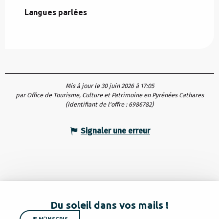
Langues parlées
Langues parlées
Mis à jour le 30 juin 2026 à 17:05
par Office de Tourisme, Culture et Patrimoine en Pyrénées Cathares
(Identifiant de l'offre :
6986782
)
Signaler une erreur
Du soleil dans vos mails !
JE M'INSCRIS