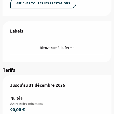
AFFICHER TOUTES LES PRESTATIONS
Offres de prestations
Labels
Labels
Bienvenue à la ferme
Tarifs
Du
Jusqu'au
5 janvier 2026
31 décembre 2026
au
31 décembre 2026
Nuitée
deux nuits minimum
90,00 €