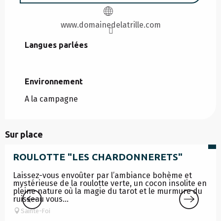
www.domainedelatrille.com
Langues parlées
Langues parlées
Environnement
Environnement
A la campagne
Sur place
G
ROULOTTE "LES CHARDONNERETS"
Laissez-vous envoûter par l’ambiance bohème et
mystérieuse de la roulotte verte, un cocon insolite en
pleine nature où la magie du tarot et le murmure du
ruisseau vous...
Sainte-Foi