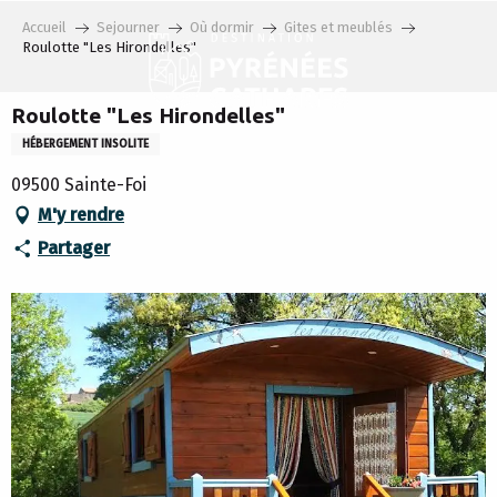
Aller
Accueil
Sejourner
Où dormir
Gites et meublés
au
Roulotte "Les Hirondelles"
contenu
principal
Roulotte "Les Hirondelles"
HÉBERGEMENT INSOLITE
09500 Sainte-Foi
M'y rendre
Partager